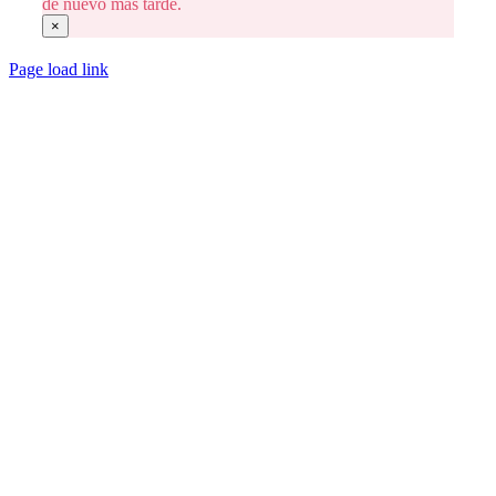
de nuevo más tarde.
×
Page load link
Go
to
Top