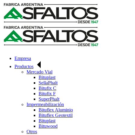
Skip
to
content
Empresa
Productos
Mercado Vial
Bituplast
SellaPhalt
Bitufix C
Bitufix F
SuperPhalt
Impermeabilización
Bituflex Aluminio
Bituflex Geotextil
Bituplast
Bituwood
Otros