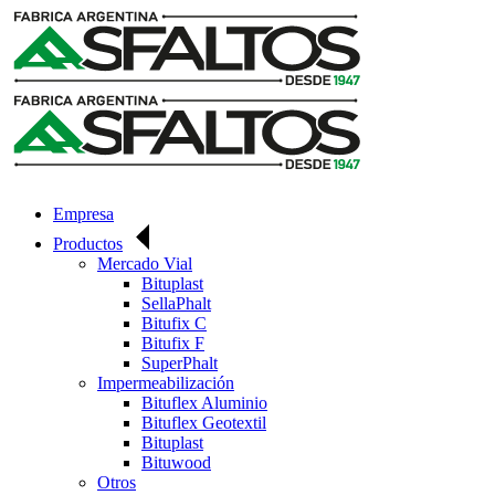
Skip
to
content
Empresa
Productos
Mercado Vial
Bituplast
SellaPhalt
Bitufix C
Bitufix F
SuperPhalt
Impermeabilización
Bituflex Aluminio
Bituflex Geotextil
Bituplast
Bituwood
Otros